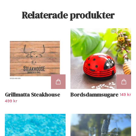
Relaterade produkter
Grillmatta Steakhouse
Bordsdammsugare
149 kr
499 kr