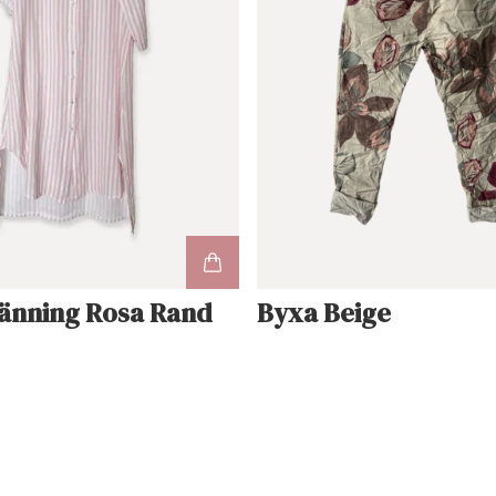
änning Rosa Rand
Byxa Beige