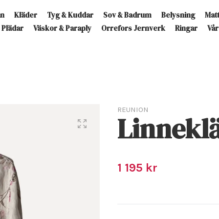
an
Kläder
Tyg & Kuddar
Sov & Badrum
Belysning
Mat
Plädar
Väskor & Paraply
Orrefors Jernverk
Ringar
Vår
REUNION
Linnekl
1 195 kr