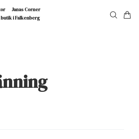
tor
Janas Corner
 butik i Falkenberg
änning