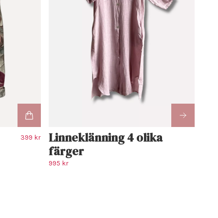
Linneklänning 4 olika
399 kr
färger
995 kr