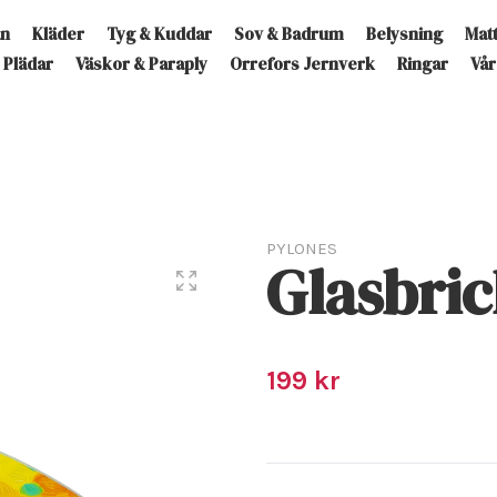
an
Kläder
Tyg & Kuddar
Sov & Badrum
Belysning
Mat
Plädar
Väskor & Paraply
Orrefors Jernverk
Ringar
Vår
PYLONES
Glasbri
199 kr