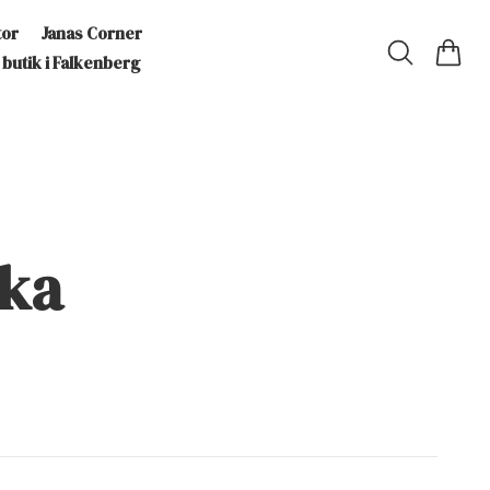
tor
Janas Corner
 butik i Falkenberg
cka