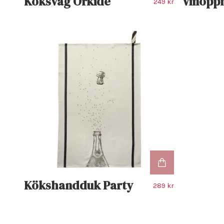
Köksvåg Orkide
Vinöppn
249 kr
Kökshandduk Party
289 kr