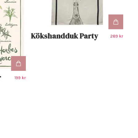
Kökshandduk Party
289 kr
r
199 kr