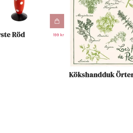
ste Röd
199 kr
Kökshandduk Örte