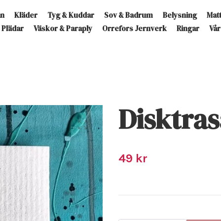
an
Kläder
Tyg & Kuddar
Sov & Badrum
Belysning
Mat
Plädar
Väskor & Paraply
Orrefors Jernverk
Ringar
Vår
Disktras
49 kr