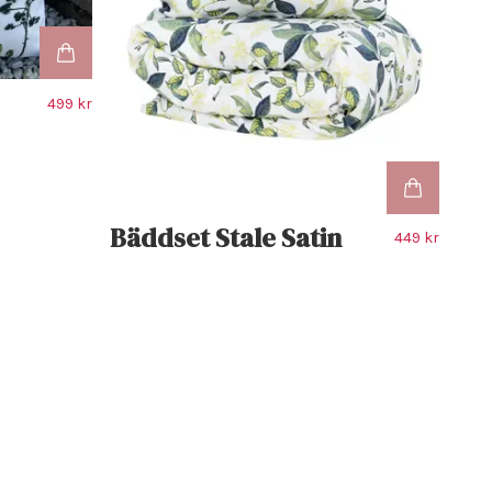
499 kr
Bäddset Stale Satin
449 kr