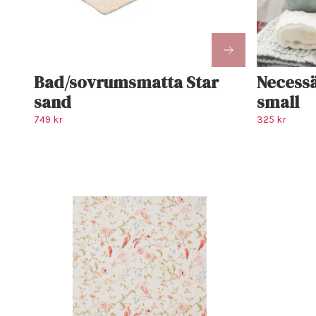
Bad/sovrumsmatta Star
Necessä
sand
small
749 kr
325 kr