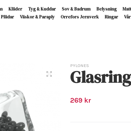
an
Kläder
Tyg & Kuddar
Sov & Badrum
Belysning
Mat
Plädar
Väskor & Paraply
Orrefors Jernverk
Ringar
Vår
PYLONES
Glasring
269 kr