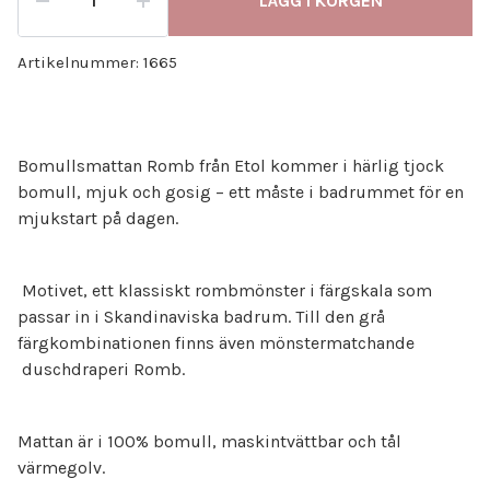
LÄGG I KORGEN
Artikelnummer:
1665
Bomullsmattan Romb från Etol kommer i härlig tjock
bomull, mjuk och gosig – ett måste i badrummet för en
mjukstart på dagen.
Motivet, ett klassiskt rombmönster i färgskala som
passar in i Skandinaviska badrum. Till den grå
färgkombinationen finns även mönstermatchande
duschdraperi Romb.
Mattan är i 100% bomull, maskintvättbar och tål
värmegolv.