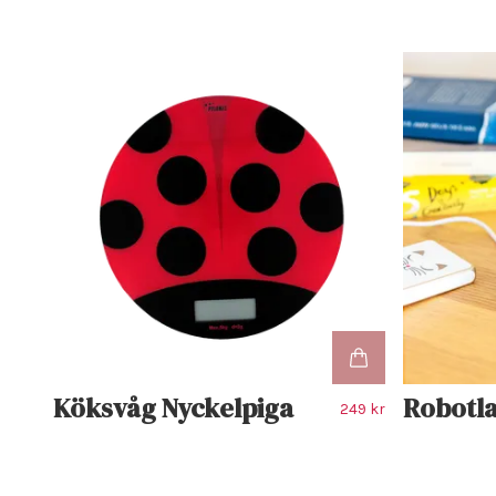
Köksvåg Nyckelpiga
Robotl
249 kr