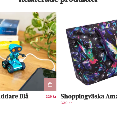
addare Blå
Shoppingväska Am
229 kr
330 kr