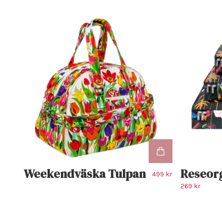
Weekendväska Tulpan
Reseorg
499 kr
269 kr