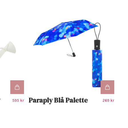
y
Paraply Blå Palette
595 kr
269 kr