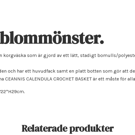
 blommönster.
en korgväska som är gjord av ett lätt, stadigt bomulls/polye
nden och har ett huvudfack samt en platt botten som gör att den 
Denna CEANNIS CALENDULA CROCHET BASKET är ett måste för alla 
*W22*H29cm.
Relaterade produkter